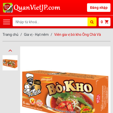
Đăng nhập
0
Trang chủ
Gia vị - Hạt nêm
Viên gia vị bò kho Ông Chà Và