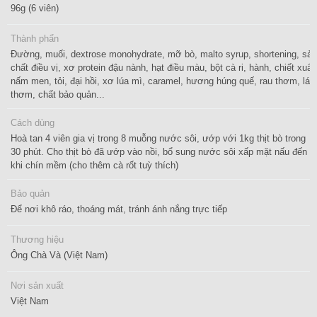
96g (6 viên)
Thành phẩn
Đường, muối, dextrose monohydrate, mỡ bò, malto syrup, shortening, sả,
chất điều vị, xơ protein đậu nành, hạt điều màu, bột cà ri, hành, chiết xuất
nấm men, tỏi, đại hồi, xơ lúa mì, caramel, hương húng quế, rau thơm, lá
thơm, chất bảo quản...
Cách dùng
Hoà tan 4 viên gia vị trong 8 muỗng nước sôi, ướp với 1kg thịt bò trong
30 phút. Cho thịt bò đã ướp vào nồi, bổ sung nước sôi xấp mặt nấu đến
khi chín mềm (cho thêm cà rốt tuỳ thích)
Bảo quản
Để nơi khô ráo, thoáng mát, tránh ánh nắng trực tiếp
Thương hiệu
Ông Chà Và (Việt Nam)
Nơi sản xuất
Việt Nam