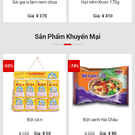
Gói gia vị làm nem chua
Hạt nêm Knorr 170g
Giá: ¥ 370
Giá: ¥ 410
Sản Phẩm Khuyến Mại
-50%
-74%
Bột cà ri
Bột canh Hải Châu
¥ 100
Giá: ¥ 50
¥ 300
Giá: ¥ 80